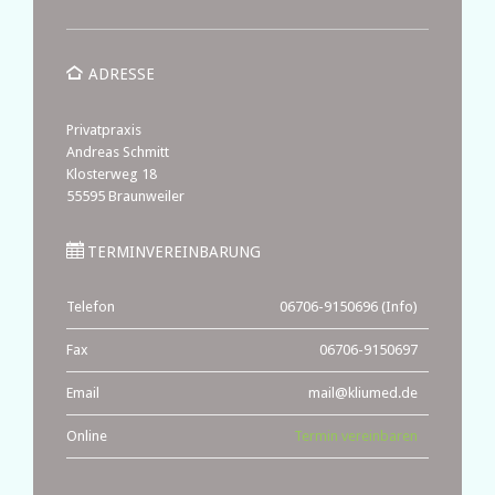

ADRESSE
Privatpraxis
Andreas Schmitt
Klosterweg 18
55595 Braunweiler

TERMINVEREINBARUNG
Telefon
06706-9150696 (Info)
Fax
06706-9150697
Email
mail@kliumed.de
Online
Termin vereinbaren